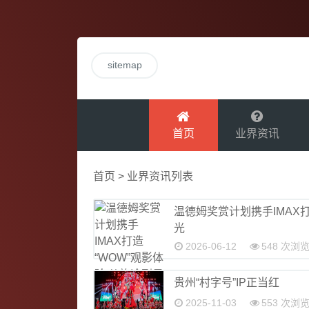
sitemap
首页
业界资讯
首页
>
业界资讯
列表
温德姆奖赏计划携手IMAX
光
2026-06-12
548 次浏
贵州“村字号”IP正当红
2025-11-03
553 次浏