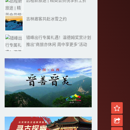
启程新旅途 | 精英会员悦享折上折
吉林邀客共赴冰雪之约
错峰出行专属礼遇！温德姆奖赏计划
推出“商旅亦休闲 周中享更多”活动