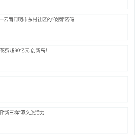
—云南昆明市东村社区的“破圈”密码
览
花费超90亿元 创新高！
览
览
阳“新三样”添文旅活力
览