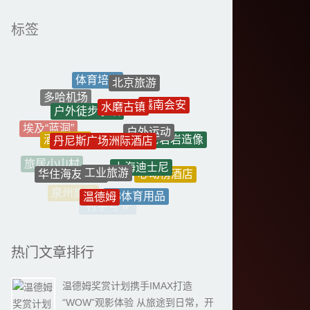
标签
体育培训
北京旅游
水磨古镇
多哈机场
户外徒步事故
越南会安
户外运动
丹尼斯广场洲际酒店
埃及“蓝洞”
酒店洗衣
老君岩造像
上海迪士尼
工业旅游
旅居小山村
华住海友酒店
心动榜酒店
文旅+
温德姆
Q3体育用品
泉州旅游
秋日经济
“村字号”IP
热门文章排行
温德姆奖赏计划携手IMAX打造
“WOW”观影体验 从旅途到日常，开