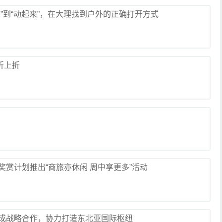
”到“动起来”，在大理找到户外的正确打开方式
览
折上折
览
览
赏计划推出“商旅亦休闲 周中享更多”活动
览
成战略合作，协力打造东北亚国际枢纽