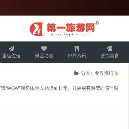
酒店住宿
景区动态
户外资讯
餐饮美食
分类：业界资讯
打造“WOW”观影体验 从旅途到日常，开启更有温度的陪伴时
览
览