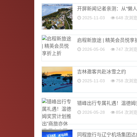
开屏新闻记者亲测：从“懒人
2025-11-03
648 次浏
启程新旅途 | 精英会员悦享
2026-05-06
747 次浏
吉林邀客共赴冰雪之约
2025-11-03
758 次浏
错峰出行专属礼遇！温德姆奖
2026-05-28
854 次浏
同程旅行与辽宁机场集团达