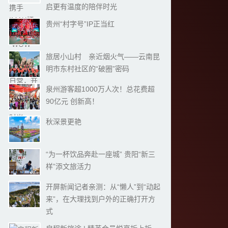
启更有温度的陪伴时光
贵州“村字号”IP正当红
旅居小山村 亲近烟火气——云南昆
明市东村社区的“破圈”密码
泉州游客超1000万人次！总花费超
90亿元 创新高！
秋深景更艳
“为一杯饮品奔赴一座城” 贵阳“新三
样”添文旅活力
开屏新闻记者亲测：从“懒人”到“动起
来”，在大理找到户外的正确打开方
式