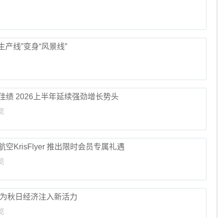
览
生产线”变身“风景线”
览
绩 2026上半年延续强劲增长势头
览
KrisFlyer 推出限时会员专属礼遇
览
态为秋日经济注入新活力
览